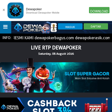
×
Dewapoker
DOWNLOAD
Download Dewapoker Mobile
U LINK RESMI KAMI dewapokerbagus.com dewapokerasik.com 
INFO:
HOME
LIVE RTP DEWAPOKER
Saturday, 08 August 2026
POKER
SLOT GAME
IDN E-LOTTERY
NEW
NEW
SPORTBOOK
LIVE CASINO
IDNLIVE
NEW
TOGEL
ESPORTS
ARCADE
NEW
NEW
NEW
TEMBAK IKAN
IDNRAFFLE
IDNTRADE